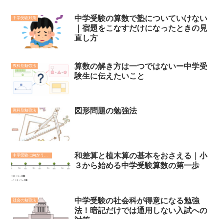
中学受験の算数で塾についていけない
中学受験対策
｜宿題をこなすだけになったときの見
直し方
算数の解き方は一つではないー中学受
教科別勉強法
験生に伝えたいこと
図形問題の勉強法
教科別勉強法
和差算と植木算の基本をおさえる｜小
中学受験に向かう前に
３から始める中学受験算数の第一歩
中学受験の社会科が得意になる勉強
社会の勉強法
法！暗記だけでは通用しない入試への